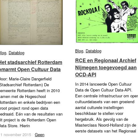
Blog
Blog
,
Datablog
Datablog
Blog
Blog
,
Datablog
Datablog
RCE en Regionaal Archief
RCE en Regionaal Archief
Het stadsarchief Rotterdam
Het stadsarchief Rotterdam
Nijmegen toegevoegd aan
Nijmegen toegevoegd aan
omarmt Open Cultuur Data
omarmt Open Cultuur Data
OCD-API
OCD-API
oor: Marie-Claire Dangerfield
In 2014 lanceerde Open Cultuur
(Stadsarchief Rotterdam) De
Data de Open Cultuur Data-API.
gemeente Rotterdam heeft in 2010
Een centrale infrastructuur om ope
samen met de Hogeschool
cultuurdatasets van een groeiend
Rotterdam en enkele bedrijven een
aantal culturele instellingen
root project rond open data
beschikbaar te stellen voor
edraaid. Eén van de resultaten van
hergebruik. Als gevolg van de
it project is de Rotterdam Open
Masterclass Noord-Holland zijn de
ata Store. Hierin
eerste datasets van het Regionaal
11 november 2015
11 november 2015
/
/
Geen
Geen