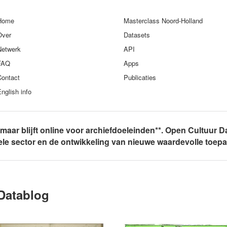
Home
Masterclass Noord-Holland
Over
Datasets
Netwerk
API
FAQ
Apps
Contact
Publicaties
nglish info
, maar blijft online voor archiefdoeleinden**. Open Cultuur D
rele sector en de ontwikkeling van nieuwe waardevolle toep
Datablog