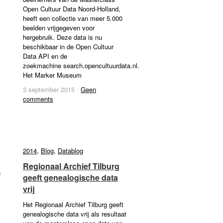
Open Cultuur Data Noord-Holland,
heeft een collectie van meer 5.000
beelden vrijgegeven voor
hergebruik. Deze data is nu
beschikbaar in de Open Cultuur
Data API en de
zoekmachine search.opencultuurdata.nl.
Het Marker Museum
3 september 2015
/
Geen comments
3 september 2015
/
Geen
comments
2014
2014
,
Blog
Blog
,
Datablog
Datablog
Regionaal Archief Tilburg
Regionaal Archief Tilburg
n
geeft genealogische data
geeft genealogische data
vrij
vrij
Het Regionaal Archief Tilburg geeft
genealogische data vrij als resultaat