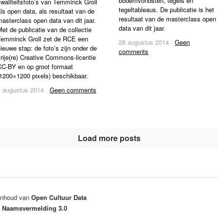
bodemvondsten, tegels en
waliteitsfoto’s van Temminck Groll
tegeltableaus. De publicatie is het
ls open data, als resultaat van de
resultaat van de masterclass open
asterclass open data van dit jaar.
data van dit jaar.
et de publicatie van de collectie
Temminck Groll zet de RCE een
28 augustus 2014
28 augustus 2014
/
/
Geen
Geen
ieuwe stap: de foto’s zijn onder de
comments
comments
rije(re) Creative Commons-licentie
CC-BY en op groot formaat
(1200×1200 pixels) beschikbaar.
1 augustus 2014
1 augustus 2014
/
/
Geen comments
Geen comments
Load more posts
 inhoud van
Open Cultuur Data
 Naamsvermelding 3.0