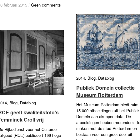
0 februari 2015
0 februari 2015
/
/
Geen comments
Geen comments
2014
2014
,
Blog
Blog
,
Datablog
Datablog
Publiek Domein collectie
Publiek Domein collectie
Museum Rotterdam
Museum Rotterdam
2014
2014
,
Blog
Blog
,
Datablog
Datablog
Het Museum Rotterdam biedt ruim
15.000 afbeeldingen uit het Publiek
RCE geeft kwaliteitsfoto’s
RCE geeft kwaliteitsfoto’s
Domein aan als open data. De
Temminck Groll vrij
Temminck Groll vrij
afbeeldingen hebben merendeels t
maken met de stad Rotterdam en
e Rijksdienst voor het Cultureel
bestaan voor een groot deel uit
Erfgoed (RCE) publiceert 199 hoge