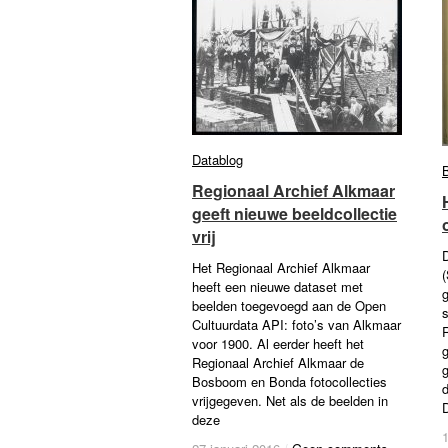
Datablog
Datablog
Regionaal Archief Alkmaar
Regionaal Archief Alkmaar
geeft nieuwe beeldcollectie
geeft nieuwe beeldcollectie
vrij
vrij
D
Het Regionaal Archief Alkmaar
heeft een nieuwe dataset met
beelden toegevoegd aan de Open
Cultuurdata API: foto’s van Alkmaar
voor 1900. Al eerder heeft het
g
Regionaal Archief Alkmaar de
g
Bosboom en Bonda fotocollecties
d
vrijgegeven. Net als de beelden in
D
deze