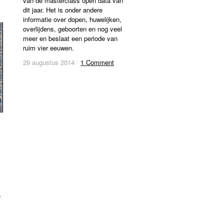
van de masterclass open data van
dit jaar. Het is onder andere
informatie over dopen, huwelijken,
overlijdens, geboorten en nog veel
meer en beslaat een periode van
ruim vier eeuwen.
29 augustus 2014
29 augustus 2014
/
/
1 Comment
1 Comment
e