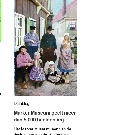
n
Datablog
Datablog
Marker Museum geeft meer
Marker Museum geeft meer
dan 5.000 beelden vrij
dan 5.000 beelden vrij
Het Marker Museum, een van de
deelnemers van de Masterclass