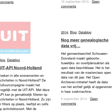
16 september 2015
16 september 2015
/
/
Geen
Geen
comments
comments
comments
comments
2014
2014
,
Blog
Blog
,
Datablog
Datablog
Nog meer genealogische
Nog meer genealogische
data vrij…
data vrij…
Het gemeentearchief Schouwen-
Duiveland maakt geboorte-,
Blog
Blog
,
Datablog
Datablog
huwelijks- en overlijdensakten als
UIT-API Noord-Holland
UIT-API Noord-Holland
open data beschikbaar. Het is het
resultaat van de masterclass open
Zoeken in alle evenementen en
data van dit jaar. Het Open
ctiviteiten in Noord-Holland? De
Archieven-initiatief heeft de data
Cultuurcompagnie maakt het
van het archief gelijk al opgenome
mogelijk met de UIT-API. Met deze
in haar zoekmachine.
PI kan je gemakkelijk filteren op
9 september 2014
9 september 2014
/
/
Geen
Geen
ctiviteiten in Noord-Holland. Zo zijn
comments
comments
r filters op plaats, leeftijd en zelfs
p activiteitssoort. Met de