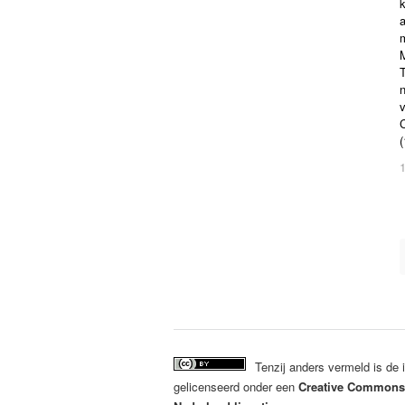
k
a
m
M
n
v
Tenzij anders vermeld is de
gelicenseerd onder een
Creative Commons