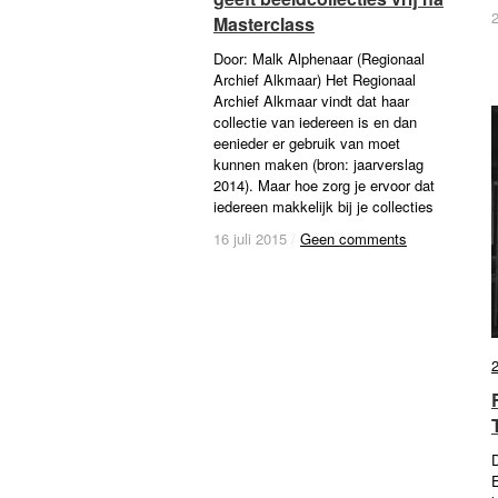
2
2
Masterclass
Masterclass
Door: Malk Alphenaar (Regionaal
Archief Alkmaar) Het Regionaal
Archief Alkmaar vindt dat haar
collectie van iedereen is en dan
eenieder er gebruik van moet
kunnen maken (bron: jaarverslag
2014). Maar hoe zorg je ervoor dat
iedereen makkelijk bij je collecties
16 juli 2015
16 juli 2015
/
/
Geen comments
Geen comments
D