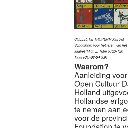
COLLECTIE TROPENMUSEUM
Schoolbord voor het leren van het
alfabet (M tm Z) TMnr 5723-12b
1998 (
CC-BY-SA 3.0
)
Waarom?
Aanleiding voor
Open Cultuur Da
Holland uitgevo
Hollandse erfgo
te nemen aan e
voor de provin
Foundation te v