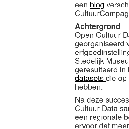
een
blog
versch
CultuurCompag
Achtergrond
Open Cultuur Da
georganiseerd v
erfgoedinstelli
Stedelijk Muse
geresulteerd in
datasets
die op
hebben.
Na deze succesv
Cultuur Data sa
een regionale b
ervoor dat meer