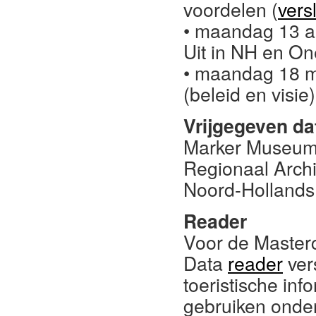
voordelen (
vers
• maandag 13 ap
Uit in NH en On
• maandag 18 m
(beleid en visie)
Vrijgegeven da
Marker Museu
Regionaal Arch
Noord-Hollands
Reader
Voor de Masterc
Data
reader
ver
toeristische inf
gebruiken onde