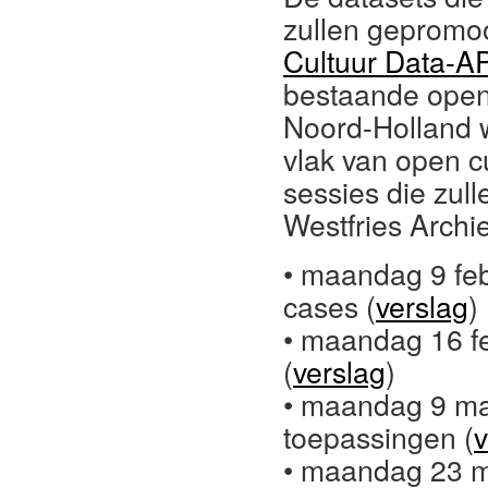
zullen gepromo
Cultuur Data-A
bestaande open
Noord-Holland w
vlak van open c
sessies die zul
Westfries Archie
• maandag 9 feb
cases (
verslag
)
• maandag 16 fe
(
verslag
)
• maandag 9 ma
toepassingen (
v
• maandag 23 ma