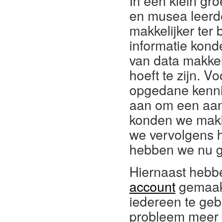
In een klein gr
en musea leerd
makkelijker ter
informatie kond
van data makkeli
hoeft te zijn. 
opgedane kenni
aan om een aant
konden we makke
we vervolgens h
hebben we nu gr
Hiernaast hebbe
account
gemaakt.
iedereen te ge
probleem meer z