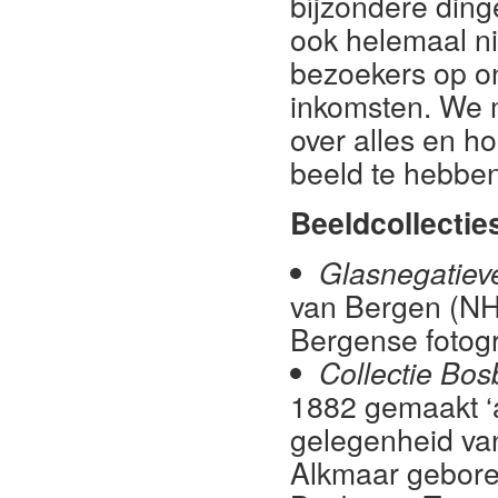
bijzondere din
ook helemaal n
bezoekers op on
inkomsten. We 
over alles en 
beeld te hebben
Beeldcollectie
Glasnegatiev
van Bergen (NH
Bergense fotogr
Collectie Bos
1882 gemaakt ‘
gelegenheid van
Alkmaar geboren