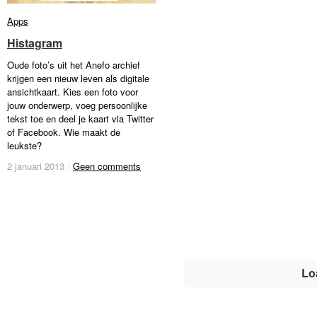
Apps
Apps
Histagram
Histagram
Oude foto’s uit het Anefo archief
krijgen een nieuw leven als digitale
ansichtkaart. Kies een foto voor
jouw onderwerp, voeg persoonlijke
tekst toe en deel je kaart via Twitter
of Facebook. Wie maakt de
leukste?
2 januari 2013
2 januari 2013
/
/
Geen comments
Geen comments
Lo