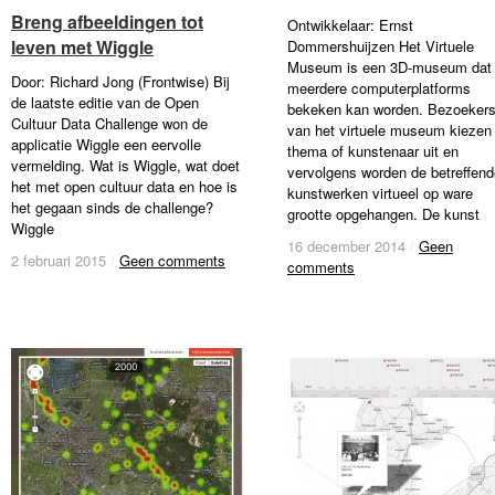
Breng afbeeldingen tot
Breng afbeeldingen tot
Ontwikkelaar: Ernst
leven met Wiggle
leven met Wiggle
Dommershuijzen Het Virtuele
Museum is een 3D-museum dat
Door: Richard Jong (Frontwise) Bij
meerdere computerplatforms
de laatste editie van de Open
bekeken kan worden. Bezoeker
Cultuur Data Challenge won de
van het virtuele museum kiezen
applicatie Wiggle een eervolle
thema of kunstenaar uit en
vermelding. Wat is Wiggle, wat doet
vervolgens worden de betreffend
het met open cultuur data en hoe is
kunstwerken virtueel op ware
het gegaan sinds de challenge?
grootte opgehangen. De kunst
Wiggle
16 december 2014
16 december 2014
/
/
Geen
Geen
2 februari 2015
2 februari 2015
/
/
Geen comments
Geen comments
comments
comments