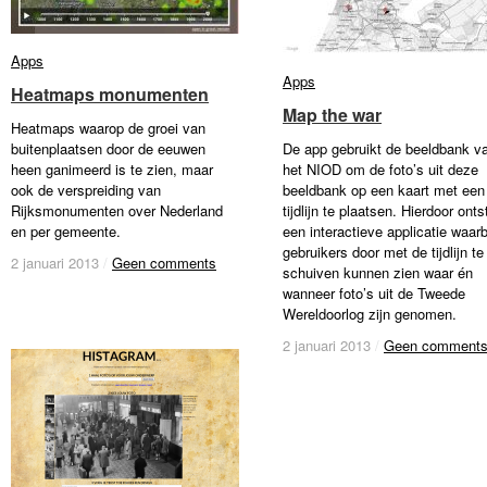
Apps
Apps
Apps
Apps
Heatmaps monumenten
Heatmaps monumenten
Map the war
Map the war
Heatmaps waarop de groei van
buitenplaatsen door de eeuwen
De app gebruikt de beeldbank v
heen ganimeerd is te zien, maar
het NIOD om de foto’s uit deze
ook de verspreiding van
beeldbank op een kaart met een
Rijksmonumenten over Nederland
tijdlijn te plaatsen. Hierdoor onts
en per gemeente.
een interactieve applicatie waarb
gebruikers door met de tijdlijn te
2 januari 2013
2 januari 2013
/
/
Geen comments
Geen comments
schuiven kunnen zien waar én
wanneer foto’s uit de Tweede
Wereldoorlog zijn genomen.
2 januari 2013
2 januari 2013
/
/
Geen comment
Geen comment