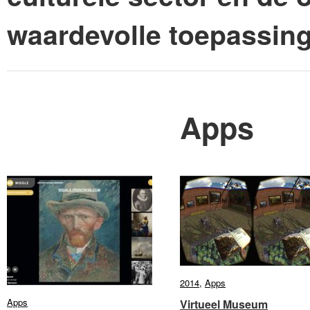
waardevolle toepassin
Apps
2014
2014
,
Apps
Apps
Apps
Apps
Virtueel Museum
Virtueel Museum