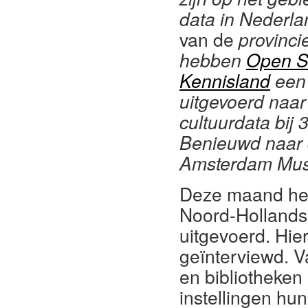
data in Nederl
van de
provinci
hebben
Open S
Kennisland
een 
uitgevoerd naa
cultuurdata bij
Benieuwd naar 
Amsterdam Mus
Deze maand heef
Noord-Hollandse
uitgevoerd. Hier
geïnterviewd. V
en bibliotheken
instellingen hu