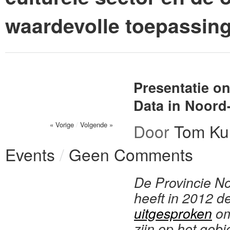
waardevolle toepassin
Presentatie o
Data in Noord
« Vorige
/
Volgende »
Door
Tom Ku
Events
/
Geen Comments
De Provincie N
heeft in 2012 d
uitgesproken
om
zijn op het geb