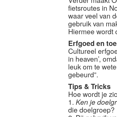
Verder maakt O
fietsroutes in 
waar veel van 
gebruik van ma
Hiermee wordt c
Erfgoed en to
Cultureel erfgo
in heaven’, omda
leuk om te wete
gebeurd”.
Tips & Tricks
Hoe wordt je zi
1.
Ken je doelg
die doelgroep?