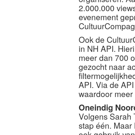
2.000.000 views
evenement gepr
CultuurCompag
Ook de Cultuur
in NH API. Hier
meer dan 700 or
gezocht naar act
filtermogelijkh
API. Via de API
waardoor meer 
Oneindig Noor
Volgens Sarah T
stap één. Maar 
ook gebruik van