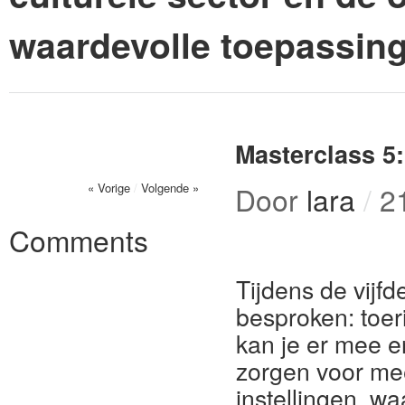
waardevolle toepassin
Masterclass 5:
« Vorige
/
Volgende »
Door
lara
/
2
Comments
Tijdens de vijf
besproken: toeri
kan je er mee e
zorgen voor mee
instellingen, w