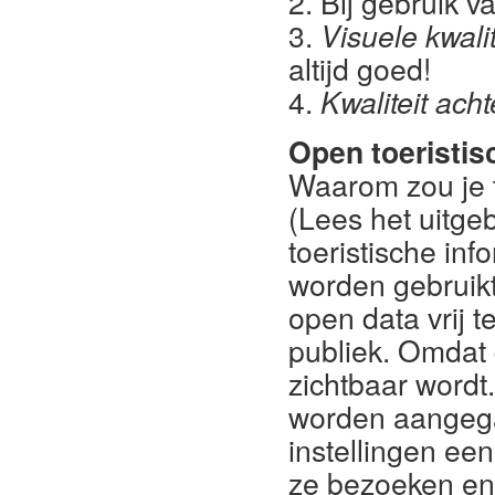
2. Bij gebruik v
3.
Visuele kwalit
altijd goed!
4.
Kwaliteit ach
Open toeristis
Waarom zou je t
(Lees het uitge
toeristische inf
worden gebruikt
open data vrij t
publiek. Omdat
zichtbaar word
worden aangega
instellingen ee
ze bezoeken en d