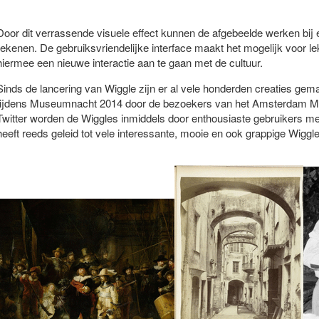
Door dit verrassende visuele effect kunnen de afgebeelde werken bij e
rekenen. De gebruiksvriendelijke interface maakt het mogelijk voor 
hiermee een nieuwe interactie aan te gaan met de cultuur.
Sinds de lancering van Wiggle zijn er al vele honderden creaties ge
tijdens Museumnacht 2014 door de bezoekers van het Amsterdam Mu
Twitter worden de Wiggles inmiddels door enthousiaste gebruikers me
heeft reeds geleid tot vele interessante, mooie en ook grappige Wiggl