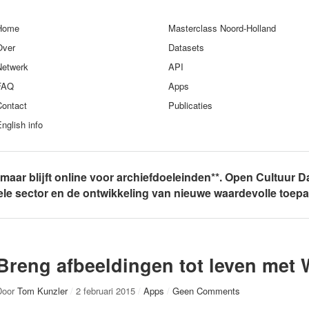
Home
Masterclass Noord-Holland
Over
Datasets
Netwerk
API
FAQ
Apps
Contact
Publicaties
nglish info
, maar blijft online voor archiefdoeleinden**. Open Cultuur D
rele sector en de ontwikkeling van nieuwe waardevolle toep
Breng afbeeldingen tot leven met 
Door
Tom Kunzler
/
2 februari 2015
/
Apps
/
Geen Comments