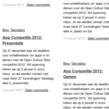
voor ontwikkelaars om apps in t
14 januari 2013
14 januari 2013
/
/
Geen comments
Geen comments
dienen voor de Open Cultuur Da
competitie 2012. Vol spanning
keken we op 2 januari in onze
inbox, en we werden verrast met
maar liefst 27 inzendingen! Van
Blog
Blog
,
Demoblog
Demoblog
deel 4: plaats en tijd.
App Competitie 2012:
App Competitie 2012:
10 januari 2013
10 januari 2013
/
/
Geen commen
Geen commen
Presentatie
Presentatie
Op 31 december was de deadline
voor ontwikkelaars om apps in te
dienen voor de Open Cultuur Data
Blog
Blog
,
Demoblog
Demoblog
competitie 2012. Vol spanning
keken we op 2 januari in onze
App Competitie 2012:
App Competitie 2012:
inbox, en we werden verrast met
Games
Games
maar liefst 27 inzendingen! Vandaag
deel 2: presentatie.
Op 31 december was de deadlin
voor ontwikkelaars om apps in t
8 januari 2013
8 januari 2013
/
/
Geen comments
Geen comments
dienen voor de Open Cultuur Da
competitie 2012. Vol spanning
keken we op 2 januari in onze
inbox, en we werden verrast met