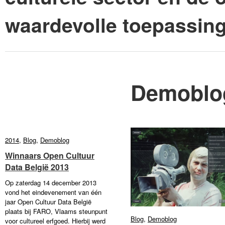
waardevolle toepassin
Demoblo
2014
2014
,
Blog
Blog
,
Demoblog
Demoblog
Winnaars Open Cultuur
Winnaars Open Cultuur
Data België 2013
Data België 2013
Op zaterdag 14 december 2013
vond het eindevenement van één
jaar Open Cultuur Data België
plaats bij FARO, Vlaams steunpunt
Blog
Blog
,
Demoblog
Demoblog
voor cultureel erfgoed. Hierbij werd