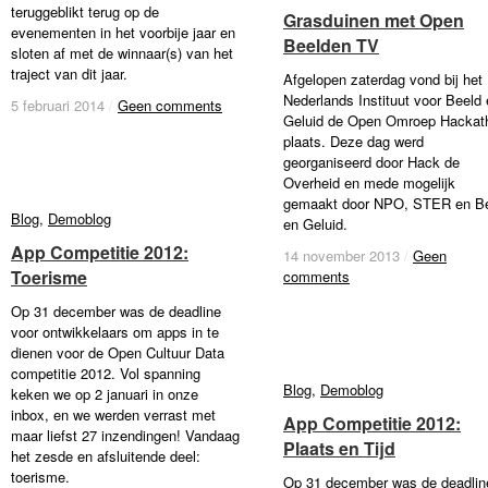
teruggeblikt terug op de
Grasduinen met Open
Grasduinen met Open
evenementen in het voorbije jaar en
Beelden TV
Beelden TV
sloten af met de winnaar(s) van het
traject van dit jaar.
Afgelopen zaterdag vond bij het
Nederlands Instituut voor Beeld
5 februari 2014
5 februari 2014
/
/
Geen comments
Geen comments
Geluid de Open Omroep Hackat
plaats. Deze dag werd
georganiseerd door Hack de
Overheid en mede mogelijk
gemaakt door NPO, STER en B
Blog
Blog
,
Demoblog
Demoblog
en Geluid.
App Competitie 2012:
App Competitie 2012:
14 november 2013
14 november 2013
/
/
Geen
Geen
Toerisme
Toerisme
comments
comments
Op 31 december was de deadline
voor ontwikkelaars om apps in te
dienen voor de Open Cultuur Data
competitie 2012. Vol spanning
Blog
Blog
,
Demoblog
Demoblog
keken we op 2 januari in onze
inbox, en we werden verrast met
App Competitie 2012:
App Competitie 2012:
maar liefst 27 inzendingen! Vandaag
Plaats en Tijd
Plaats en Tijd
het zesde en afsluitende deel:
toerisme.
Op 31 december was de deadlin