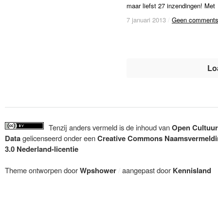
maar liefst 27 inzendingen! Met
7 januari 2013
7 januari 2013
/
/
Geen comment
Geen comment
Lo
Tenzij anders vermeld is de inhoud van
Open Cultuur
Data
gelicenseerd onder een
Creative Commons Naamsvermeldi
3.0 Nederland-licentie
Theme ontworpen door
Wpshower
/
aangepast door
Kennisland