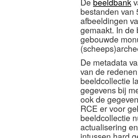
De
beeldbank
v
bestanden van 5
afbeeldingen va
gemaakt. In de 
gebouwde monu
(scheeps)arche
De metadata van
van de redenen 
beeldcollectie 
gegevens bij me
ook de gegevens
RCE er voor gek
beeldcollectie n
actualisering e
intussen hard g