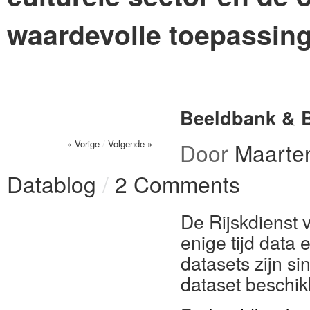
waardevolle toepassin
Beeldbank & B
« Vorige
/
Volgende »
Door
Maarten
Datablog
/
2 Comments
De Rijskdienst 
enige tijd data
datasets zijn s
dataset beschik