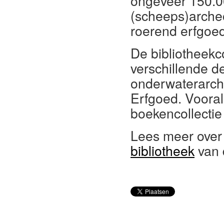
ongeveer 150.0
(scheeps)arche
roerend erfgoed,
De bibliotheekc
verschillende d
onderwaterarch
Erfgoed. Voora
boekencollectie
Lees meer over
bibliotheek
van 