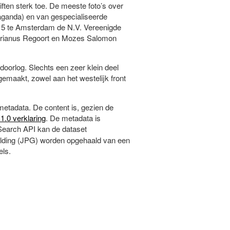
iften sterk toe. De meeste foto’s over
aganda) en van gespecialiseerde
15 te Amsterdam de N.V. Vereenigde
Adrianus Regoort en Mozes Salomon
ldoorlog. Slechts een zeer klein deel
 gemaakt, zowel aan het westelijk front
metadata. De content is, gezien de
1.0 verklaring
. De metadata is
earch API kan de dataset
elding (JPG) worden opgehaald van een
els.