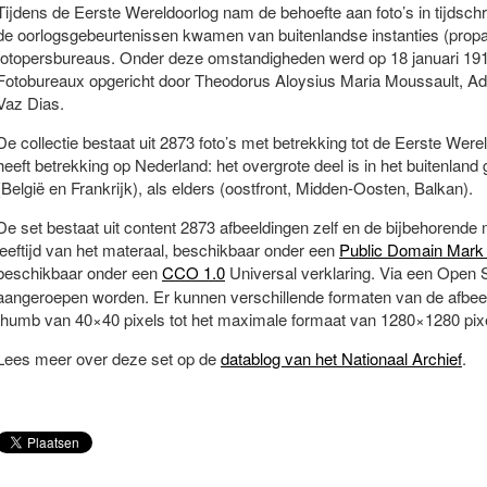
Tijdens de Eerste Wereldoorlog nam de behoefte aan foto’s in tijdschr
de oorlogsgebeurtenissen kwamen van buitenlandse instanties (prop
fotopersbureaus. Onder deze omstandigheden werd op 18 januari 19
Fotobureaux opgericht door Theodorus Aloysius Maria Moussault, 
Vaz Dias.
De collectie bestaat uit 2873 foto’s met betrekking tot de Eerste Were
heeft betrekking op Nederland: het overgrote deel is in het buitenland
(België en Frankrijk), als elders (oostfront, Midden-Oosten, Balkan).
De set bestaat uit content 2873 afbeeldingen zelf en de bijbehorende 
leeftijd van het materaal, beschikbaar onder een
Public Domain Mark 
beschikbaar onder een
CCO 1.0
Universal verklaring.
Via een Open S
aangeroepen worden. Er kunnen verschillende formaten van de afbe
thumb van 40×40 pixels tot het maximale formaat van 1280×1280 pix
Lees meer over deze set op de
datablog van het Nationaal Archief
.