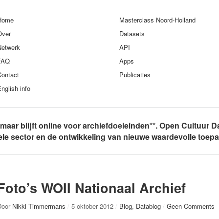
Home
Masterclass Noord-Holland
Over
Datasets
Netwerk
API
FAQ
Apps
Contact
Publicaties
nglish info
, maar blijft online voor archiefdoeleinden**. Open Cultuur D
rele sector en de ontwikkeling van nieuwe waardevolle toep
Foto’s WOII Nationaal Archief
Door
Nikki Timmermans
/
5 oktober 2012
/
Blog
,
Datablog
/
Geen Comments