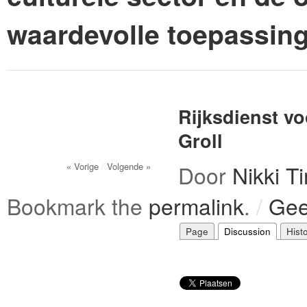
waardevolle toepassin
Rijksdienst v
Groll
« Vorige
/
Volgende »
Door
Nikki 
Bookmark the
permalink
.
/
Gee
Page
Discussion
Hist