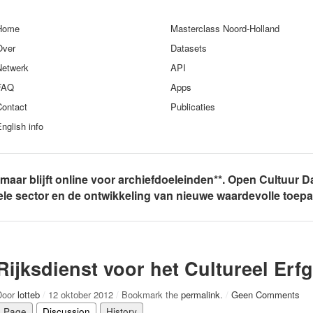
Home
Masterclass Noord-Holland
Over
Datasets
Netwerk
API
FAQ
Apps
Contact
Publicaties
nglish info
, maar blijft online voor archiefdoeleinden**. Open Cultuur D
rele sector en de ontwikkeling van nieuwe waardevolle toep
Rijksdienst voor het Cultureel Erf
Door
lotteb
/
12 oktober 2012
/
Bookmark the
permalink
.
/
Geen Comments
Page
Discussion
History