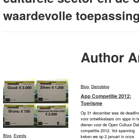
waardevolle toepassin
Author A
Blog
Blog
,
Demoblog
Demoblog
App Competitie 2012:
App Competitie 2012:
Toerisme
Toerisme
Op 31 december was de deadlin
voor ontwikkelaars om apps in t
dienen voor de Open Cultuur Da
competitie 2012. Vol spanning
Blog
Blog
,
Events
Events
keken we op 2 januari in onze