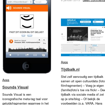
Apps
Apps
Tijdbalk.nl
Tijdbalk.nl
Stel zelf eenvoudig een tijdbalk
Apps
Apps
samen uit open cultuurdata (foto
filmfragmenten) – Voeg je eigen
Sounds Visual
Sounds Visual
(familie)foto’s toe via flickr – Dee
Sounds Visual is een
tijdbalk via sociale media of zet
iconografische meta-tag taal voor
op je site/blog – Of bekijk de
geluidsfragmenten waarmee in het
voorbeelden (o.a. VARA, Hans