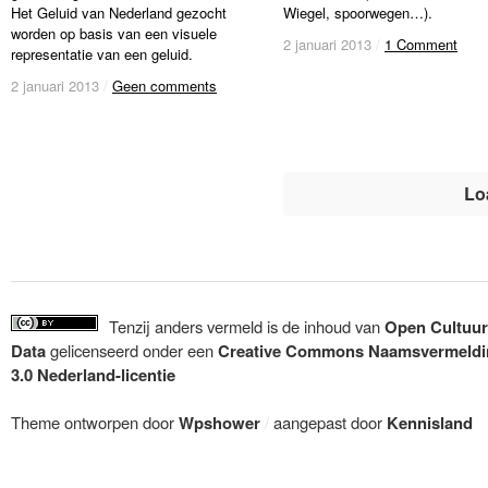
Het Geluid van Nederland gezocht
Wiegel, spoorwegen…).
worden op basis van een visuele
2 januari 2013
2 januari 2013
/
/
1 Comment
1 Comment
representatie van een geluid.
2 januari 2013
2 januari 2013
/
/
Geen comments
Geen comments
Lo
Tenzij anders vermeld is de inhoud van
Open Cultuur
Data
gelicenseerd onder een
Creative Commons Naamsvermeldi
3.0 Nederland-licentie
Theme ontworpen door
Wpshower
/
aangepast door
Kennisland