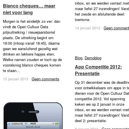
inbox, en we werden verrast met
Blanco cheques… maar
Blanco cheques… maar
maar liefst 27 inzendingen! Van
niet voor lang
niet voor lang
het zesde en afsluitende deel:
toerisme.
Morgen is het eindelijk zo ver: dan
vindt de Open Cultuur Data
14 januari 2013
14 januari 2013
/
/
Geen commen
Geen commen
prijsuitreiking / nieuwjaarsborrel
plaats. De uitreiking begint om
19:00 (inloop vanaf 18:45), daarna
gaan we aansluitend gezellig wat
drinken en lekkere hapjes eten.
Blog
Blog
,
Demoblog
Demoblog
Welke namen zouden er toch op de
vooralsnog blanco cheques komen
App Competitie 2012:
App Competitie 2012:
te staan…
Presentatie
Presentatie
15 januari 2013
15 januari 2013
/
/
Geen comments
Geen comments
Op 31 december was de deadlin
voor ontwikkelaars om apps in t
dienen voor de Open Cultuur Da
competitie 2012. Vol spanning
keken we op 2 januari in onze
inbox, en we werden verrast met
maar liefst 27 inzendingen! Van
deel 2: presentatie.
8 januari 2013
8 januari 2013
/
/
Geen comment
Geen comment