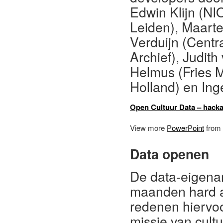
Edwin Klijn (NI
Leiden), Maarte
Verduijn (Cent
Archief), Judit
Helmus (Fries 
Holland) en Ing
Open Cultuur Data – hacka
View more
PowerPoint
from
Data openen
De data-eigenar
maanden hard aa
redenen hiervoo
missie van cult