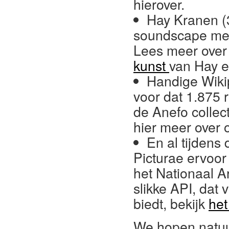
hierover.
Hay Kranen (
soundscape met
Lees meer over
kunst
van Hay 
Handige Wiki
voor dat 1.875 
de Anefo collec
hier meer over 
En al tijden
Picturae ervoor
het Nationaal A
slikke API, dat
biedt, bekijk
het
We hopen natuur