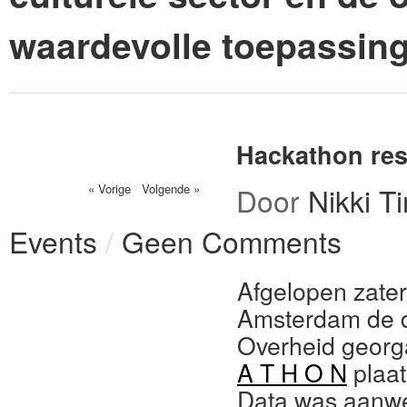
waardevolle toepassin
Hackathon res
« Vorige
/
Volgende »
Door
Nikki 
Events
/
Geen Comments
Afgelopen zate
Amsterdam de 
Overheid geor
A T H O N
plaat
Data was aanwe