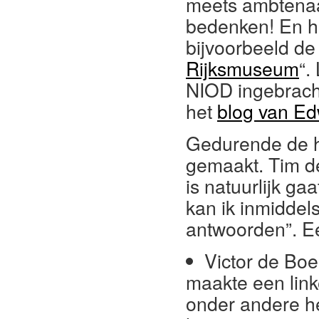
meets ambtenaar
bedenken! En he
bijvoorbeeld d
Rijksmuseum
“.
NIOD ingebrach
het
blog van Ed
Gedurende de h
gemaakt. Tim de
is natuurlijk ga
kan ik inmiddel
antwoorden”. E
Victor de Boer
maakte een link
onder andere h