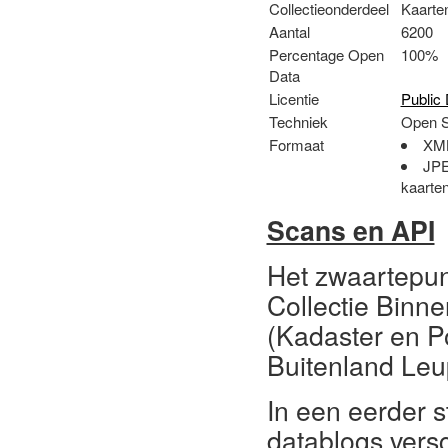
Collectieonderdeel
Kaarte
Aantal
6200
Percentage Open
100%
Data
Licentie
Public
Techniek
Open S
Formaat
XML
JPE
kaarte
Scans en API
Het zwaartepun
Collectie Binn
(Kadaster en P
Buitenland Leu
In een eerder s
datablogs vers