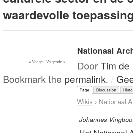
waardevolle toepassin
Nationaal Arch
« Vorige
/
Volgende »
Door
Tim de
Bookmark the
permalink
.
/
Gee
Page
Discussion
Histo
Wikis
Nationaal A
>
Johannes Vingboo
Het Nationaal A