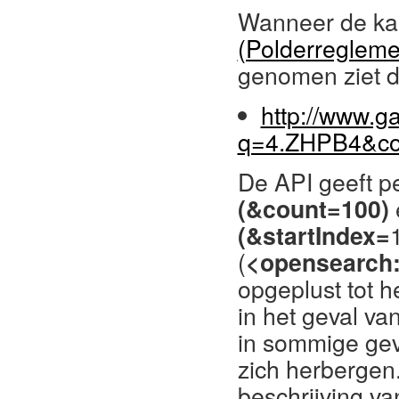
Wanneer de ka
(Polderregleme
genomen ziet de
http://www.g
q=4.ZHPB4&co
De API geeft p
(&count=100)
(&startIndex=
(
<opensearch:
opgeplust tot he
in het geval v
in sommige gev
zich herbergen
beschrijving van