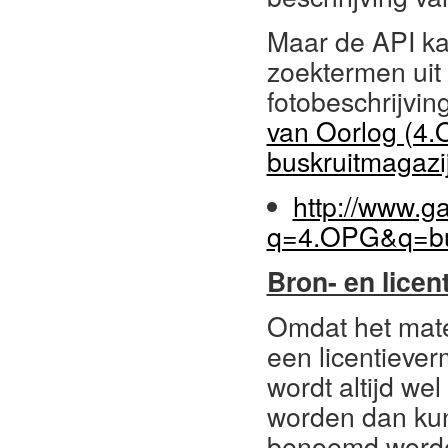
Maar de API k
zoektermen uit
fotobeschrijvin
van Oorlog (4.
buskruitmagazi
http://www.g
q=4.OPG&q=bus
Bron- en licen
Omdat het mate
een licentiever
wordt altijd we
worden dan kun
benoemd word