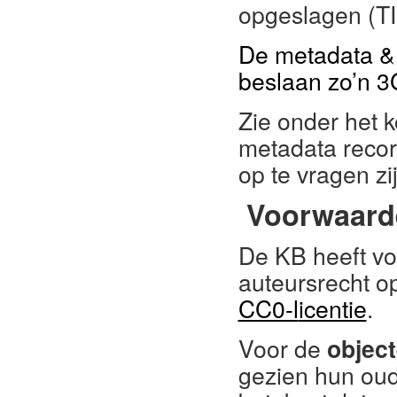
opgeslagen (T
De metadata & 
beslaan zo’n 3
Zie onder het 
metadata recor
op te vragen zi
Voorwaard
De KB heeft vo
auteursrecht o
CC0-l
icentie
.
Voor de
objec
gezien hun o