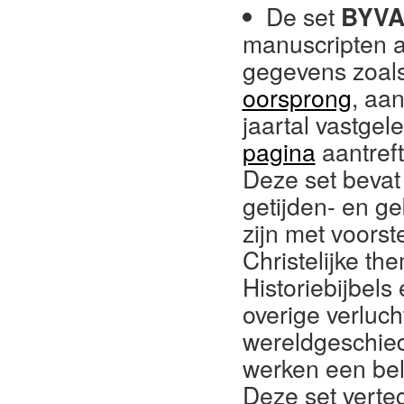
De set
BYV
manuscripten al
gegevens zoal
oorsprong
, aan
jaartal vastgel
pagina
aantreft
Deze set bevat
getijden- en g
zijn met voorst
Christelijke th
Historiebijbels
overige verluc
wereldgeschied
werken een bela
Deze set verte