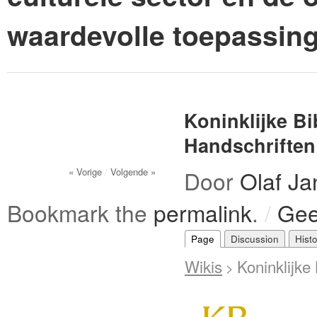
waardevolle toepassin
Koninklijke B
Handschriften
« Vorige
/
Volgende »
Door
Olaf J
Bookmark the
permalink
.
/
Gee
Page
Discussion
Hist
Wikis
Koninklijke
>