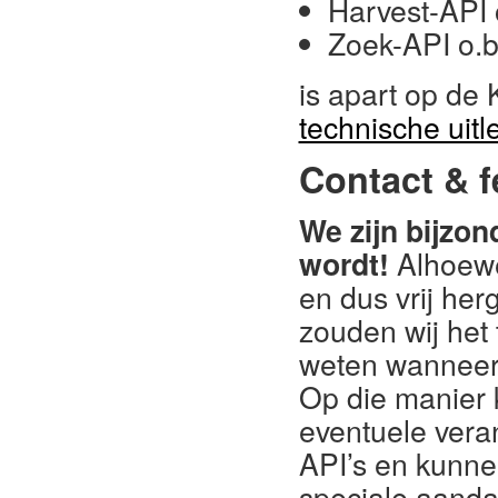
Harvest-API 
Zoek-API o.b
is apart op de 
technische uitl
Contact & 
We zijn bijzo
wordt!
Alhoewe
en dus vrij he
zouden wij het t
weten wanneer
Op die manier
eventuele vera
API’s en kunne
speciale aand