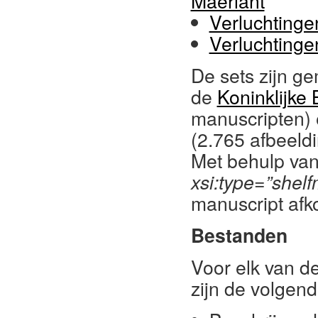
Maerlant
Verluchtinge
Verluchtinge
De sets zijn g
de
Koninklijke 
manuscripten)
(2.765 afbeeld
Met behulp van
xsi:type=”shel
manuscript afko
Bestanden
Voor elk van d
zijn de volgen