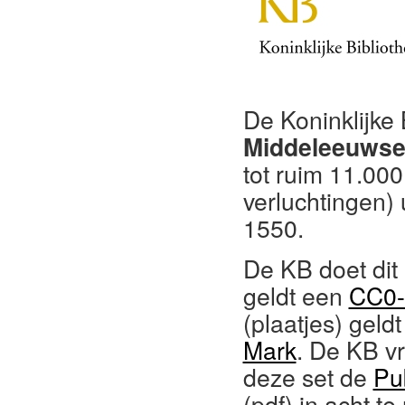
De Koninklijke 
Middeleeuwse 
tot ruim 11.00
verluchtingen) 
1550.
De KB doet dit 
geldt een
CC0-l
(plaatjes) gel
Mark
. De KB vr
deze set de
Pu
(pdf) in acht t