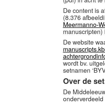
De content is a
(8.376 afbeeld
Meermanno-We
manuscripten) 
De website waa
manuscripts.kb
achtergrondinf
wordt bv. uitg
setnamen ‘BYV
Over de set
De Middeleeuws
onderverdeeld 