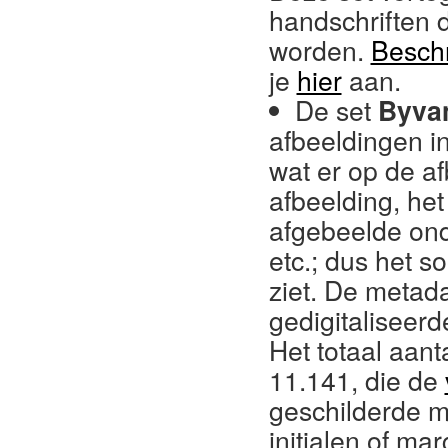
handschriften 
worden.
Beschr
je
hier
aan.
De set
Byva
afbeeldingen i
wat er op de a
afbeelding, he
afgebeelde on
etc.; dus het so
ziet. De metad
gedigitaliseerd
Het totaal aant
11.141,
die de
geschilderde m
initialen of ma