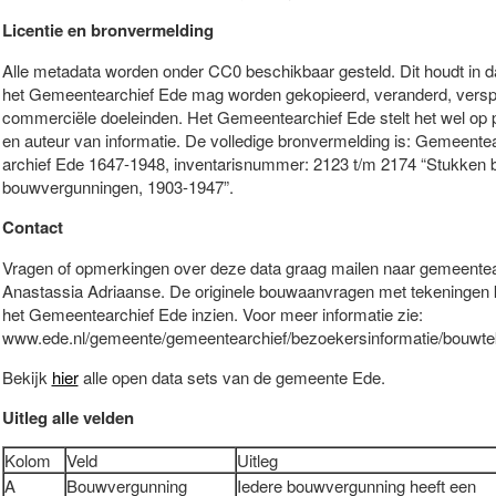
Licentie en bronvermelding
Alle metadata worden onder CC0 beschikbaar gesteld. Dit houdt in 
het Gemeentearchief Ede mag worden gekopieerd, veranderd, verspre
commerciële doeleinden. Het Gemeentearchief Ede stelt het wel op 
en auteur van informatie. De volledige bronvermelding is: Gemeent
archief Ede 1647-1948, inventarisnummer: 2123 t/m 2174 “Stukken 
bouwvergunningen, 1903-1947”.
Contact
Vragen of opmerkingen over deze data graag mailen naar gemeente
Anastassia Adriaanse. De originele bouwaanvragen met tekeningen
het Gemeentearchief Ede inzien. Voor meer informatie zie:
www.ede.nl/gemeente/gemeentearchief/bezoekersinformatie/bouwte
Bekijk
hier
alle open data sets van de gemeente Ede.
Uitleg alle velden
Kolom
Veld
Uitleg
A
Bouwvergunning
Iedere bouwvergunning heeft een