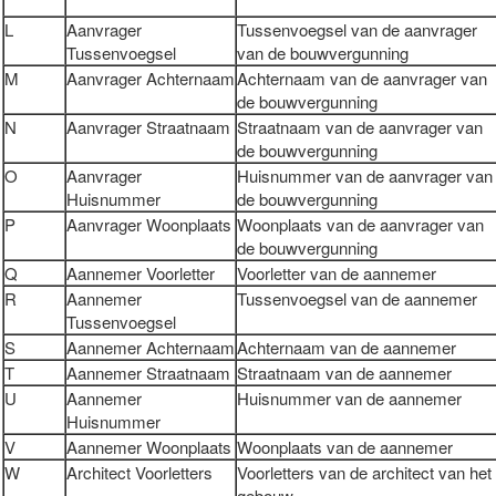
L
Aanvrager
Tussenvoegsel van de aanvrager
Tussenvoegsel
van de bouwvergunning
M
Aanvrager Achternaam
Achternaam van de aanvrager van
de bouwvergunning
N
Aanvrager Straatnaam
Straatnaam van de aanvrager van
de bouwvergunning
O
Aanvrager
Huisnummer van de aanvrager van
Huisnummer
de bouwvergunning
P
Aanvrager Woonplaats
Woonplaats van de aanvrager van
de bouwvergunning
Q
Aannemer Voorletter
Voorletter van de aannemer
R
Aannemer
Tussenvoegsel van de aannemer
Tussenvoegsel
S
Aannemer Achternaam
Achternaam van de aannemer
T
Aannemer Straatnaam
Straatnaam van de aannemer
U
Aannemer
Huisnummer van de aannemer
Huisnummer
V
Aannemer Woonplaats
Woonplaats van de aannemer
W
Architect Voorletters
Voorletters van de architect van het
gebouw