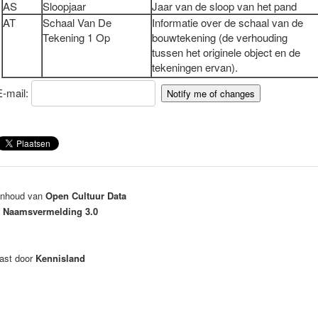
AS
Sloopjaar
Jaar van de sloop van het pand
AT
Schaal Van De
Informatie over de schaal van de
Tekening 1 Op
bouwtekening (de verhouding
tussen het originele object en de
tekeningen ervan).
E-mail:
 inhoud van
Open Cultuur Data
 Naamsvermelding 3.0
ast door
Kennisland