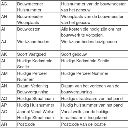
AG
Bouwmeester
Huisnummer van de bouwmeester
Huisnummer
van het gebouw
AH
Bouwmeester
Woonplaats van de bouwmeester
Woonplaats
van het gebouw
AI
Bouwkosten
Alle kosten die nodig zijn om het
bouwwerk te voltooien.
AJ
Werkzaamheden
Werkzaamheden/ bezigheden
AK
Soort Vastgoed
Soort gebouw
AL
Huidige Kadastrale
Huidige Kadastrale Sectie
Sectie
AM
Huidige Perceel
Huidige Perceel Nummer
Nummer
AN
Datum Verlening
Datum van het verlenen van de
Bouwvergunning
bouwvergunning
AO
Huidige Straatnaam
Huidige straatnaam van het pand
AP
Huidig Huisnummer
Huidig huisnummer van het pand
AQ
Jaartal Vanaf Welke
Vanaf welk jaar de huidige
Huidige Straatnaam
straatnaam is toegekend
AR
Postcode
Postcode van de locatie