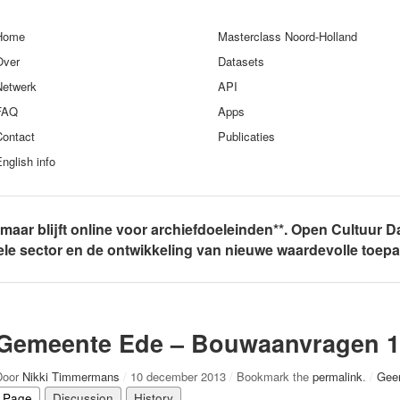
Home
Masterclass Noord-Holland
Over
Datasets
Netwerk
API
FAQ
Apps
Contact
Publicaties
nglish info
, maar blijft online voor archiefdoeleinden**. Open Cultuur D
rele sector en de ontwikkeling van nieuwe waardevolle toep
Gemeente Ede – Bouwaanvragen 1
Door
Nikki Timmermans
/
10 december 2013
/
Bookmark the
permalink
.
/
Gee
Page
Discussion
History