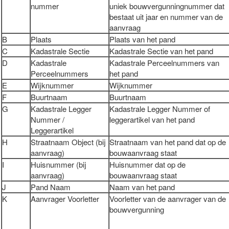
nummer
uniek bouwvergunningnummer dat
bestaat uit jaar en nummer van de
aanvraag
B
Plaats
Plaats van het pand
C
Kadastrale Sectie
Kadastrale Sectie van het pand
D
Kadastrale
Kadastrale Perceelnummers van
Perceelnummers
het pand
E
Wijknummer
Wijknummer
F
Buurtnaam
Buurtnaam
G
Kadastrale Legger
Kadastrale Legger Nummer of
Nummer /
leggerartikel van het pand
Leggerartikel
H
Straatnaam Object (bij
Straatnaam van het pand dat op de
aanvraag)
bouwaanvraag staat
I
Huisnummer (bij
Huisnummer dat op de
aanvraag)
bouwaanvraag staat
J
Pand Naam
Naam van het pand
K
Aanvrager Voorletter
Voorletter van de aanvrager van de
bouwvergunning