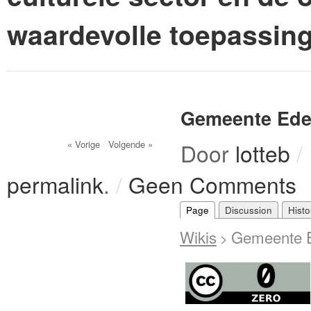
waardevolle toepassin
Gemeente Ede 
« Vorige
/
Volgende »
Door
lotteb
/
permalink
.
/
Geen Comments
Page
Discussion
Histo
Wikis
Gemeente E
>