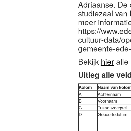
Adriaanse. De 
studiezaal van
meer informatie
https://www.ed
cultuur-data/o
gemeente-ede-
Bekijk
hier
alle
Uitleg alle vel
Kolom
Naam van kolo
A
Achternaam
B
Voornaam
C
Tussenvoegsel
D
Geboortedatum