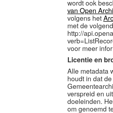
wordt ook besc
van Open Arch
volgens het
Arc
met de volgende
http://api.open
verb=ListRecor
voor meer info
Licentie en b
Alle metadata 
houdt in dat d
Gemeentearchi
verspreid en ui
doeleinden. Het
om genoemd te 