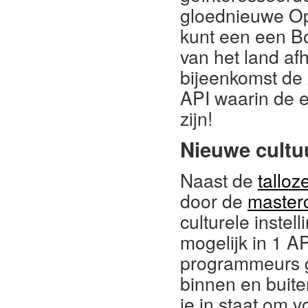
gloednieuwe Op
kunt een een Bo
van het land afh
bijeenkomst de 
API waarin de e
zijn!
Nieuwe cultu
Naast de
talloz
door de
master
culturele instel
mogelijk in 1 A
programmeurs g
binnen en buite
je in staat om v