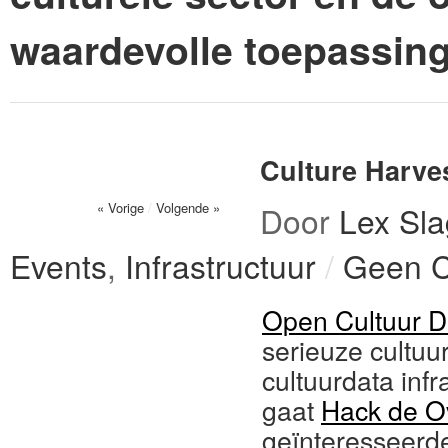
waardevolle toepassin
Culture Harve
« Vorige
/
Volgende »
Door
Lex Sla
Events
,
Infrastructuur
/
Geen 
Open Cultuur D
serieuze cultuu
cultuurdata inf
gaat
Hack de O
geïnteresseerde