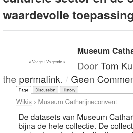
waardevolle toepassin
Museum Catha
« Vorige
/
Volgende »
Door
Tom Ku
the
permalink
.
/
Geen Commen
Page
Discussion
History
Wikis
Museum Catharijneconvent
>
De datasets van Museum Cathari
bijna de hele collectie. De colle