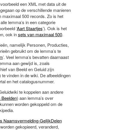
jvoorbeeld een XML met data uit de
ingegaan op de verschillende manieren
an maximaal 500 records. Zo is het
 alle lemma’s in een categorie
oorbeeld ‘
Aart Staartjes
’). Ook is het
en, ook in
sets van maximaal 500
.
rieën, namelijk Personen, Producties,
ieën gebruikt om de lemma’s te
lm
’. Veel lemma’s bevatten daarnaast
 lemma aan gewijd is, zoals
rchief van Beeld en Geluid zijn
 te vinden in de wiki. De afbeeldingen
aartal en het catalogusnummer.
Geluidwiki te koppelen aan andere
 Beelden
) aan lemma’s over
a kunnen worden gekoppeld om de
kipedia.
s Naamsvermelding-GelijkDelen
an worden gekopieerd, veranderd,