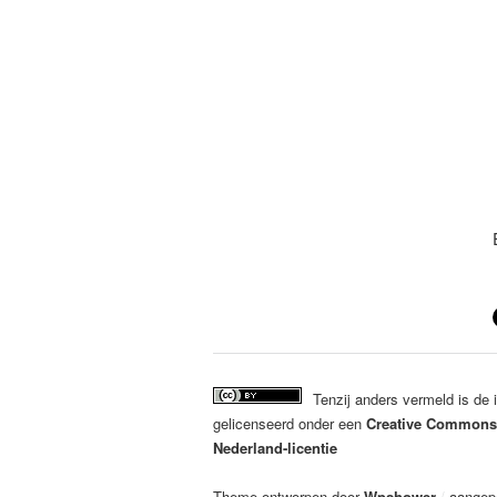
Tenzij anders vermeld is de
gelicenseerd onder een
Creative Commons
Nederland-licentie
Theme ontworpen door
Wpshower
/
aangep