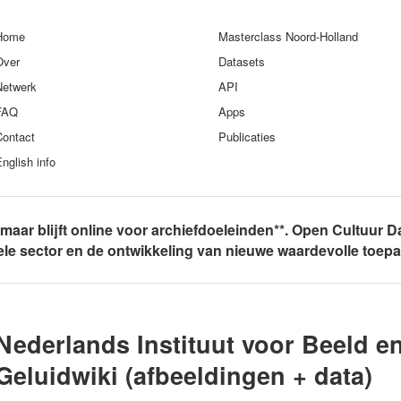
Home
Masterclass Noord-Holland
Over
Datasets
Netwerk
API
FAQ
Apps
Contact
Publicaties
nglish info
, maar blijft online voor archiefdoeleinden**. Open Cultuur D
rele sector en de ontwikkeling van nieuwe waardevolle toep
Nederlands Instituut voor Beeld e
Geluidwiki (afbeeldingen + data)