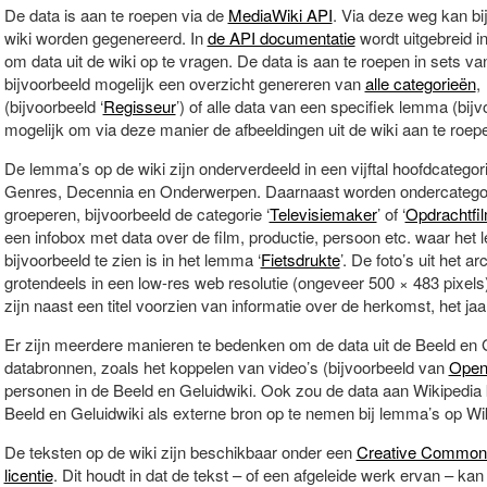
De data is aan te roepen via de
MediaWiki API
. Via deze weg kan bi
wiki worden gegenereerd. In
de API documentatie
wordt uitgebreid 
om data uit de wiki op te vragen. De data is aan te roepen in sets v
bijvoorbeeld mogelijk een overzicht genereren van
alle categorieën
,
(bijvoorbeeld ‘
Regisseur
’) of alle data van een specifiek lemma (bijv
mogelijk om via deze manier de afbeeldingen uit de wiki aan te roep
De lemma’s op de wiki zijn onderverdeeld in een vijftal hoofdcatego
Genres, Decennia en Onderwerpen. Daarnaast worden ondercategor
groeperen, bijvoorbeeld de categorie ‘
Televisiemaker
’ of ‘
Opdrachtfi
een infobox met data over de film, productie, persoon etc. waar het
bijvoorbeeld te zien is in het lemma ‘
Fietsdrukte
’. De foto’s uit het a
grotendeels in een low-res web resolutie (ongeveer 500 × 483 pixels)
zijn naast een titel voorzien van informatie over de herkomst, het j
Er zijn meerdere manieren te bedenken om de data uit de Beeld en 
databronnen, zoals het koppelen van video’s (bijvoorbeeld van
Open
personen in de Beeld en Geluidwiki. Ook zou de data aan Wikipedi
Beeld en Geluidwiki als externe bron op te nemen bij lemma’s op Wi
De teksten op de wiki zijn beschikbaar onder een
Creative Common
licentie
. Dit houdt in dat de tekst – of een afgeleide werk ervan – k