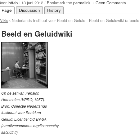
Door
lotteb
/
13 juni 2012
/
Bookmark the
permalink
.
/
Geen Comments
Page
Discussion
History
Wikis
Nederlands Instituut voor Beeld en Geluid - Beeld en Geluidwiki (afbeel
>
Beeld en Geluidwiki
Op de set van Pension
Hommeles (VPRO, 1957).
Bron: Collectie Nederlands
Instituuut voor Beeld en
Geluid. Licentie: CC BY-SA
(creativecommons.org/licenses/by-
sa/3.0/nl/)