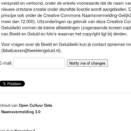
verspreid en vertoond, onder de enkele voorwaarde dat de naam va
nieuwe ontstane creatie onder dezelfde licentie wordt aangeboden. De
principe ook onder de Creative Commons Naamsvermelding-GelijkDelen
meer dan 12.000). Uitzonderingen op gebruik van deze Creative Com
Geluidwiki vormen de kleine afbeeldingen (zogenaamde screen captu
van Beeld en Geluid en foto’s waarvan het copyright ligt bij derden.
Voor vragen over de Beeld en Geluidwiki kun je contact opnemen me
(lbbaltussen@beeldengeluid.nl).
E-mail:
 inhoud van
Open Cultuur Data
 Naamsvermelding 3.0
ast door
Kennisland