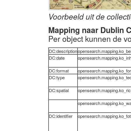
Voorbeeld uit de collec
Mapping naar Dublin 
Per object kunnen de vo
DC:description
opensearch.mapping.ko_bes
DC:date
opensearch.mapping.ko_inh
DC:format
opensearch.mapping.ko_fo
DC:type
opensearch.mapping.ko_tec
DC:spatial
opensearch.mapping.ko_ric
opensearch.mapping.ko_wa
DC:identifier
opensearch.mapping.ko_f