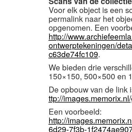
Scans van de collectie
Voor elk object is een 
permalink naar het objec
opgenomen. Een voorbe
http://www.archiefeemlan
ontwerptekeningen/det
c63de74fc109
.
We bieden drie verschil
150×150, 500×500 en 
De opbouw van de link is
ttp://images.memorix.n
Een voorbeeld:
http://images.memorix.
6d29-7f3b-1f2474ae907