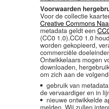
Voorwaarden hergebru
Voor de collectie kaarte
Creative Commons Naam
metadata geldt een
CC0
(CC0 1.0).CC0 1.0 houd
worden gekopieerd, vera
commerciële doeleinde
Ontwikkelaars mogen vol
downloaden, hergebruik
om zich aan de volgend
gebruik van metadata 
de vervaardiger en in li
nieuwe ontwikkelde ap
melden. Wij zullen inte